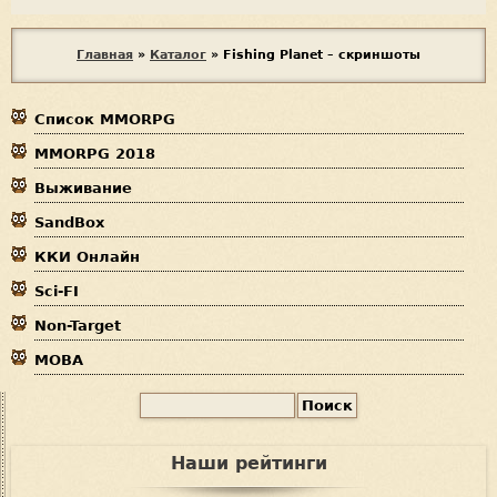
В
Главная
»
Каталог
»
Fishing Planet – скриншоты
ы
Список MMORPG
з
MMORPG 2018
д
Выживание
е
SandBox
с
ККИ Онлайн
ь
Sci-FI
Non-Target
MOBA
П
Ф
о
и
о
Наши рейтинги
с