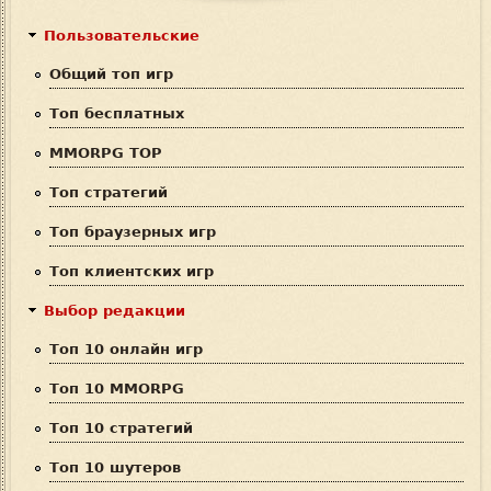
р
к
м
Пользовательские
а
Общий топ игр
п
Топ бесплатных
о
MMORPG TOP
и
Топ стратегий
с
Топ браузерных игр
к
Топ клиентских игр
а
Выбор редакции
Топ 10 онлайн игр
Топ 10 MMORPG
Топ 10 стратегий
Топ 10 шутеров