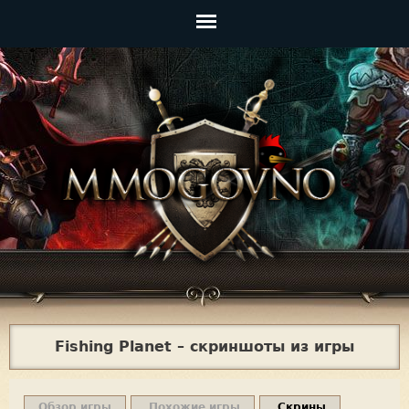
Jump to navigation
Главное
меню
Fishing Planet – скриншоты из игры
Обзор игры
Похожие игры
Скрины