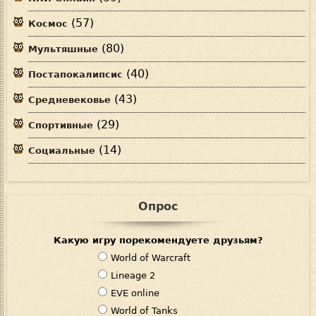
(57)
Космос
(80)
Мультяшные
(40)
Постапокалипсис
(43)
Средневековье
(29)
Спортивные
(14)
Социальные
Опрос
Какую игру порекомендуете друзьям?
В
World of Warcraft
а
Lineage 2
р
EVE online
и
World of Tanks