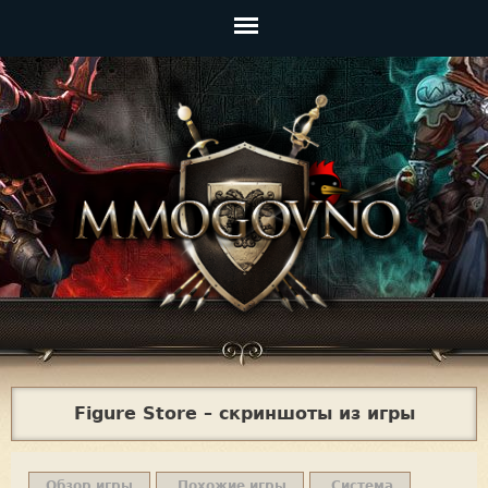
Jump to navigation
Главное
меню
Figure Store – скриншоты из игры
Обзор игры
Похожие игры
Система