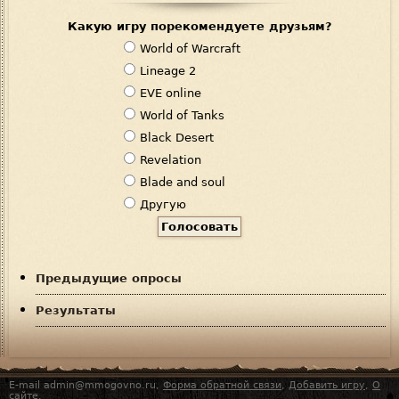
Какую игру порекомендуете друзьям?
В
World of Warcraft
а
Lineage 2
р
EVE online
и
World of Tanks
а
Black Desert
н
Revelation
т
Blade and soul
ы
Другую
Предыдущие опросы
Результаты
E-mail admin@mmogovno.ru,
Форма обратной связи
,
Добавить игру
,
О
сайте
.