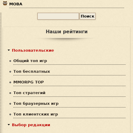
MOBA
П
Ф
о
и
о
Наши рейтинги
с
р
к
м
Пользовательские
а
Общий топ игр
п
Топ бесплатных
о
MMORPG TOP
и
Топ стратегий
с
Топ браузерных игр
к
Топ клиентских игр
а
Выбор редакции