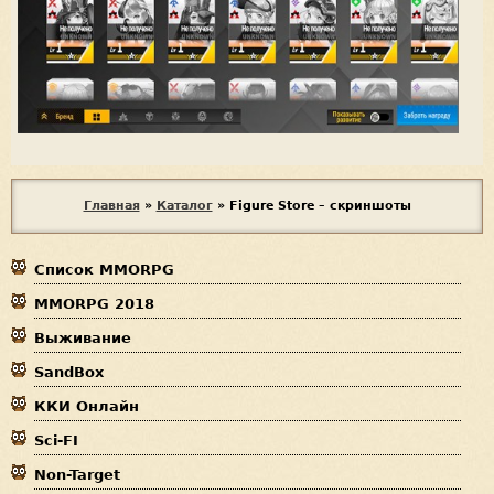
В
Главная
»
Каталог
»
Figure Store – скриншоты
ы
Список MMORPG
з
MMORPG 2018
д
Выживание
е
SandBox
с
ККИ Онлайн
ь
Sci-FI
Non-Target