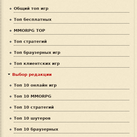
а
Общий топ игр
п
Топ бесплатных
о
MMORPG TOP
и
Топ стратегий
с
Топ браузерных игр
к
Топ клиентских игр
а
Выбор редакции
Топ 10 онлайн игр
Топ 10 MMORPG
Топ 10 стратегий
Топ 10 шутеров
Топ 10 браузерных