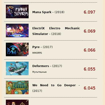
6.097
Mana Spark
– (2018)
ElectriX Electro Mechanic
6.069
Simulator
– (2018)
Pyre
– (2017)
6.066
MMORPG
Deformers
– (2017)
6.055
Мультяшные
We Need to Go Deeper
–
6.045
(2017)