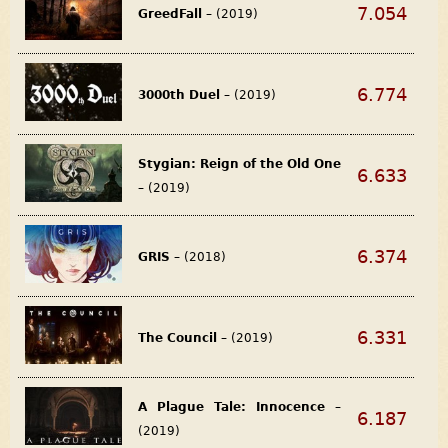
7.054
GreedFall
– (2019)
6.774
3000th Duel
– (2019)
Stygian: Reign of the Old One
6.633
– (2019)
6.374
GRIS
– (2018)
6.331
The Council
– (2019)
A Plague Tale: Innocence
–
6.187
(2019)