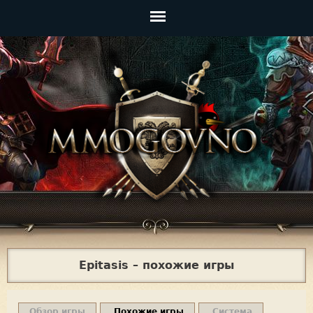
Jump to navigation
Главное
меню
Epitasis – похожие игры
Обзор игры
Похожие игры
Система