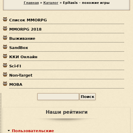
В
Главная
»
Каталог
»
Epitasis – похожие игры
ы
Список MMORPG
з
MMORPG 2018
д
Выживание
е
SandBox
с
ККИ Онлайн
ь
Sci-FI
Non-Target
MOBA
П
Ф
о
и
о
Наши рейтинги
с
р
к
м
Пользовательские