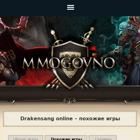
Jump to navigation
Главное
меню
Drakensang online – похожие игры
Обзор игры
Похожие игры
Скрины