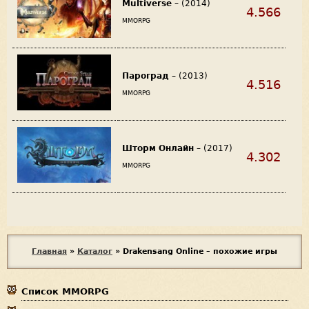
Multiverse
– (2014)
4.566
MMORPG
Пароград
– (2013)
4.516
MMORPG
Шторм Онлайн
– (2017)
4.302
MMORPG
В
Главная
»
Каталог
»
Drakensang Online – похожие игры
ы
Список MMORPG
з