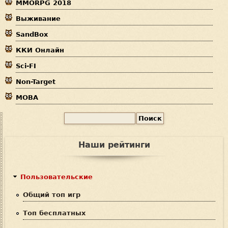
MMORPG 2018
д
Выживание
е
SandBox
с
ККИ Онлайн
ь
Sci-FI
Non-Target
MOBA
П
Ф
о
и
о
Наши рейтинги
с
р
к
м
Пользовательские
а
Общий топ игр
п
Топ бесплатных
о