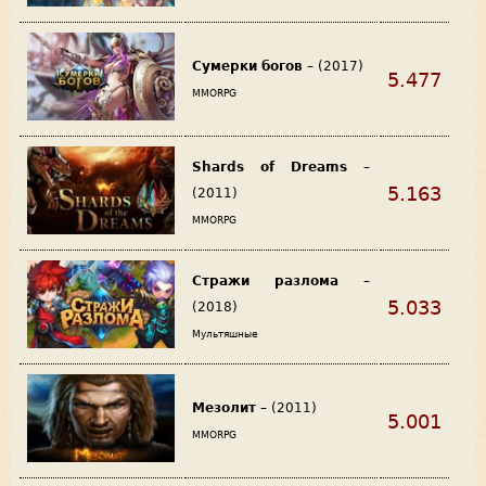
Сумерки богов
– (2017)
5.477
MMORPG
Shards of Dreams
–
5.163
(2011)
MMORPG
Стражи разлома
–
5.033
(2018)
Мультяшные
Мезолит
– (2011)
5.001
MMORPG