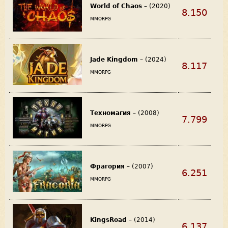
World of Chaos
– (2020)
8.150
MMORPG
Jade Kingdom
– (2024)
8.117
MMORPG
Техномагия
– (2008)
7.799
MMORPG
Фрагория
– (2007)
6.251
MMORPG
KingsRoad
– (2014)
6.137