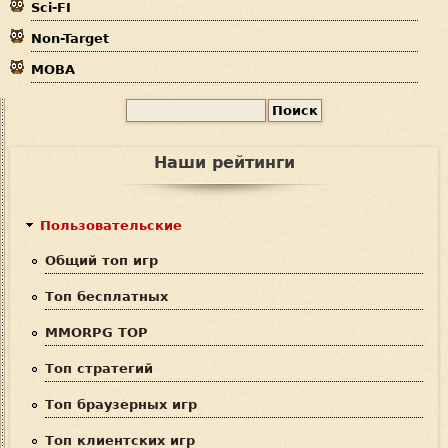
Sci-FI
Non-Target
MOBA
П
Ф
о
и
о
Наши рейтинги
с
р
к
м
Пользовательские
а
Общий топ игр
п
Топ бесплатных
о
MMORPG TOP
и
Топ стратегий
с
Топ браузерных игр
к
Топ клиентских игр