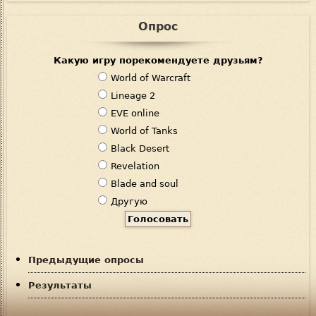
Опрос
Какую игру порекомендуете друзьям?
В
World of Warcraft
а
Lineage 2
р
EVE online
и
World of Tanks
а
Black Desert
н
Revelation
т
Blade and soul
ы
Другую
Предыдущие опросы
Результаты