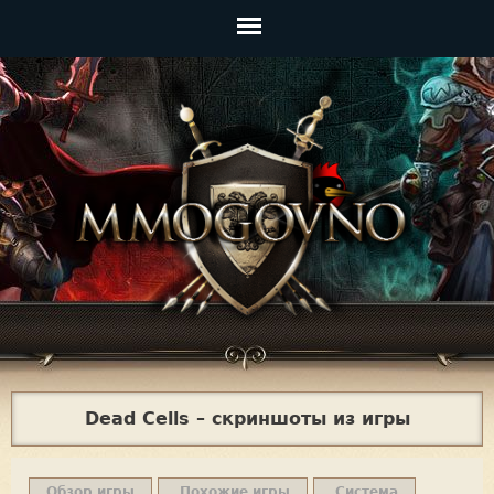
Jump to navigation
Главное
меню
Dead Cells – скриншоты из игры
Обзор игры
Похожие игры
Система