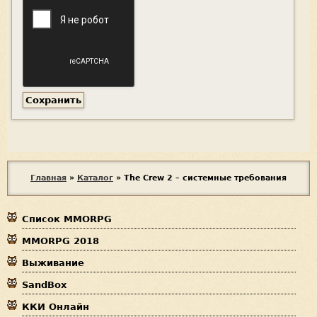
В
Главная
»
Каталог
»
The Crew 2 – системные требования
ы
Список MMORPG
з
MMORPG 2018
д
Выживание
е
SandBox
с
ККИ Онлайн
ь