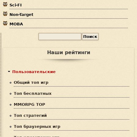
Sci-FI
Non-Target
MOBA
П
Ф
о
и
о
Наши рейтинги
с
р
к
м
Пользовательские
а
Общий топ игр
п
Топ бесплатных
о
MMORPG TOP
и
Топ стратегий
с
Топ браузерных игр
к