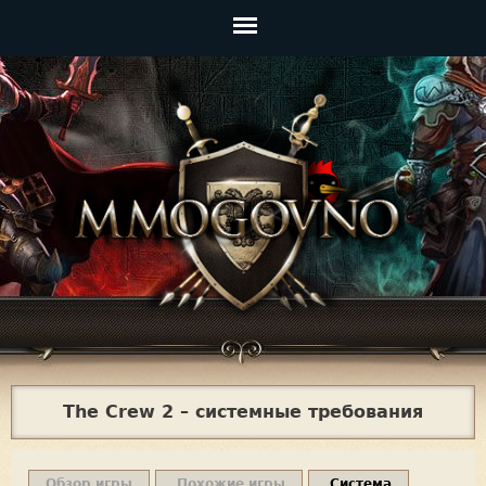
Jump to navigation
Главное
меню
The Crew 2 – системные требования
Обзор игры
Похожие игры
Система