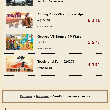
Sandbox, Социальные
Riding Club Championships
6.141
– (2016)
Спортивные
George VS Bonny PP Wars
–
5.977
(2018)
Мультяшные
Tooth and Tail
– (2017)
4.134
Мультяшные
В
Главная
»
Каталог
»
ComPet – похожие игры
ы