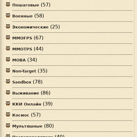
(57)
Пошаговые
(58)
Военные
(25)
Экономические
(67)
MMOFPS
(44)
MMOTPS
(34)
MOBA
(35)
Non-Target
(78)
Sandbox
(86)
Выживание
(39)
ККИ Онлайн
(57)
Космос
(80)
Мультяшные
(40)