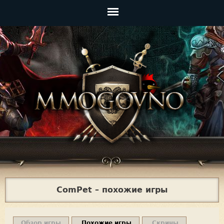
Jump to navigation
Главное
меню
ComPet – похожие игры
Обзор игры
Похожие игры
Скрины