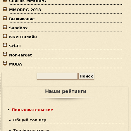
Список MMORPG
з
MMORPG 2018
д
Выживание
е
SandBox
с
ККИ Онлайн
ь
Sci-FI
Non-Target
MOBA
П
Ф
о
и
о
Наши рейтинги
с
р
к
м
Пользовательские
а
Общий топ игр
п
Топ бесплатных