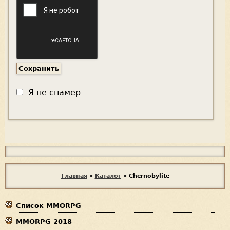
Я не спамер
Я
с
п
В
Главная
»
Каталог
»
Chernobylite
а
ы
м
е
Список MMORPG
з
р
MMORPG 2018
д