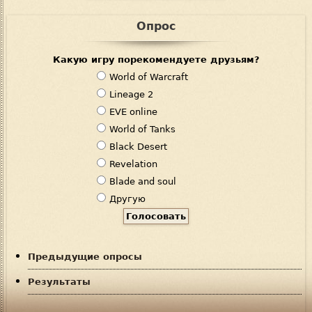
Опрос
Какую игру порекомендуете друзьям?
В
World of Warcraft
а
Lineage 2
р
EVE online
и
World of Tanks
а
Black Desert
н
Revelation
т
Blade and soul
ы
Другую
Предыдущие опросы
Результаты