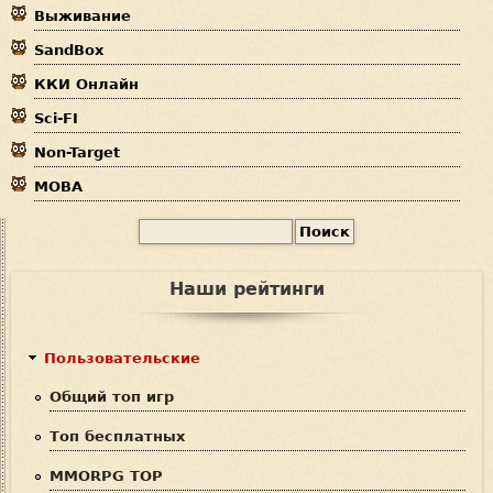
Выживание
е
SandBox
с
ККИ Онлайн
ь
Sci-FI
Non-Target
MOBA
П
Ф
о
и
о
Наши рейтинги
с
р
к
м
Пользовательские
а
Общий топ игр
п
Топ бесплатных
о
MMORPG TOP