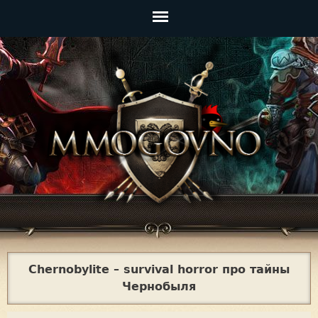
Jump to navigation
Главное
меню
Chernobylite – survival horror про тайны
Чернобыля