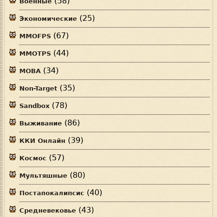
(58)
Военные
(25)
Экономические
(67)
MMOFPS
(44)
MMOTPS
(34)
MOBA
(35)
Non-Target
(78)
Sandbox
(86)
Выживание
(39)
ККИ Онлайн
(57)
Космос
(80)
Мультяшные
(40)
Постапокалипсис
(43)
Средневековье