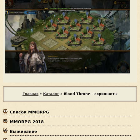
В
Главная
»
Каталог
»
Blood Throne – скриншоты
ы
Список MMORPG
з
MMORPG 2018
д
Выживание
е