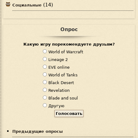
(14)
Социальные
Опрос
Какую игру порекомендуете друзьям?
В
World of Warcraft
а
Lineage 2
р
EVE online
и
World of Tanks
а
Black Desert
н
Revelation
т
Blade and soul
ы
Другую
Предыдущие опросы