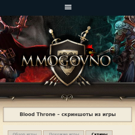
Jump to navigation
Главное
меню
Blood Throne – скриншоты из игры
Обзор игры
Похожие игры
Скрины