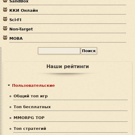
SandBox
с
ККИ Онлайн
ь
Sci-FI
Non-Target
MOBA
П
Ф
о
и
о
Наши рейтинги
с
р
к
м
Пользовательские
а
Общий топ игр
п
Топ бесплатных
о
MMORPG TOP
и
Топ стратегий
с