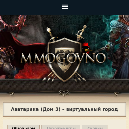
Jump to navigation
Главное
меню
Аватарика (Дом 3) – виртуальный город
Обзор игры
Похожие игры
Скрины