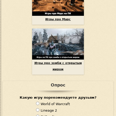
Игры про Марс
Игры про зомби с открытым
миром
Опрос
Какую игру порекомендуете друзьям?
В
World of Warcraft
а
Lineage 2