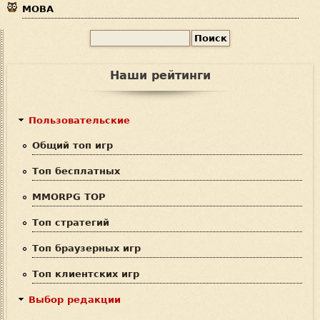
MOBA
П
Ф
о
и
о
Наши рейтинги
с
р
к
м
Пользовательские
а
Общий топ игр
п
Топ бесплатных
о
MMORPG TOP
и
Топ стратегий
с
Топ браузерных игр
к
Топ клиентских игр
а
Выбор редакции