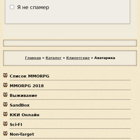
Я не спамер
Я
с
п
В
Главная
»
Каталог
»
Клиентские
»
Аватарика
а
ы
м
е
Список MMORPG
з
р
MMORPG 2018
д
Выживание
е
SandBox
с
ККИ Онлайн
ь
Sci-FI
Non-Target