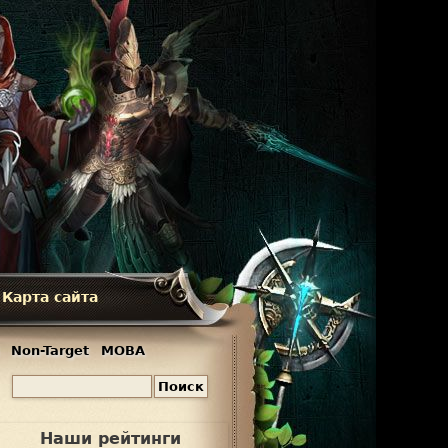
Карта сайта
Non-Target
MOBA
П
Ф
о
и
о
Наши рейтинги