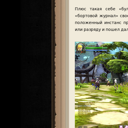
Плюс такая себе «бул
«бортовой журнал» свое
положенный инстанс пр
или разряду и пошел да