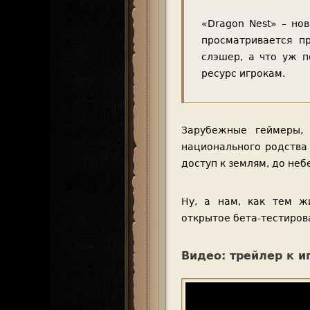
«Dragon Nest» – но
просматривается п
слэшер, а что уж 
ресурс игрокам.
Зарубежные геймеры, 
национального родства
доступ к землям, до неб
Ну, а нам, как тем ж
открытое бета-тестиров
Видео: трейлер к и