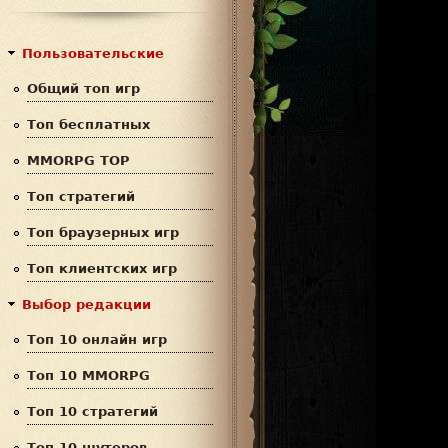
с
р
к
м
Пользовательские
а
Общий топ игр
п
Топ бесплатных
о
MMORPG TOP
и
Топ стратегий
с
Топ браузерных игр
к
Топ клиентских игр
а
Выбор редакции
Топ 10 онлайн игр
Топ 10 MMORPG
Топ 10 стратегий
Топ 10 шутеров