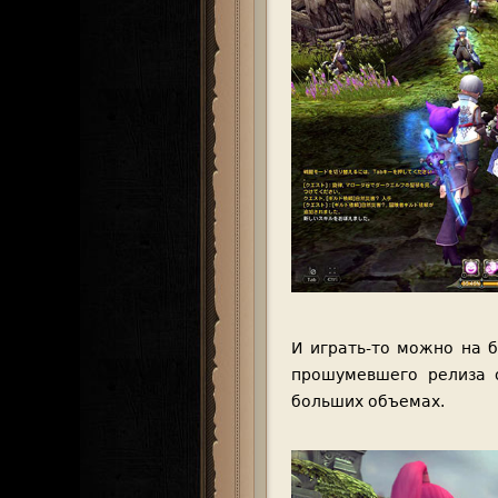
И играть-то можно на б
прошумевшего релиза 
больших объемах.