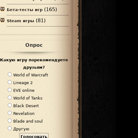
(165)
Бета-тесты игр
(81)
Steam игры
Опрос
Какую игру порекомендуете
друзьям?
В
World of Warcraft
а
Lineage 2
р
EVE online
и
World of Tanks
а
Black Desert
н
Revelation
т
Blade and soul
ы
Другую