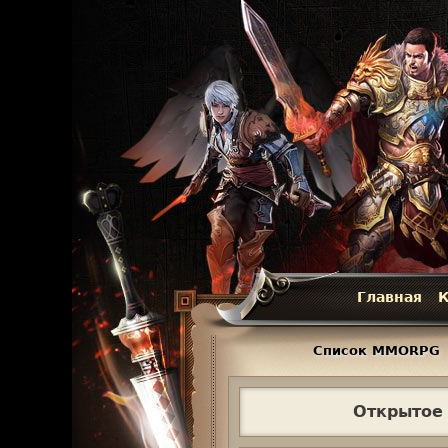
Главная
К
Г
л
Список MMORPG
а
Открытое 
в
н