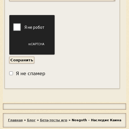
Я не спамер
Я
с
п
В
Главная
»
Блог
»
Бета-тесты игр
»
Nosgoth – Наследие Каина
а
ы
м