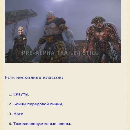
Есть несколько классов:
Скауты
,
Бойцы передовой линии
,
Маги
Тяжеловооруженные воины
.