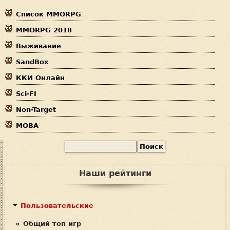
е
Список MMORPG
з
р
MMORPG 2018
д
Выживание
е
SandBox
с
ККИ Онлайн
ь
Sci-FI
Non-Target
MOBA
П
Ф
о
и
о
Наши рейтинги
с
р
к
м
Пользовательские
а
Общий топ игр