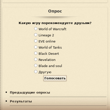
Опрос
Какую игру порекомендуете друзьям?
В
World of Warcraft
а
Lineage 2
р
EVE online
и
World of Tanks
а
Black Desert
н
Revelation
т
Blade and soul
ы
Другую
Предыдущие опросы
Результаты