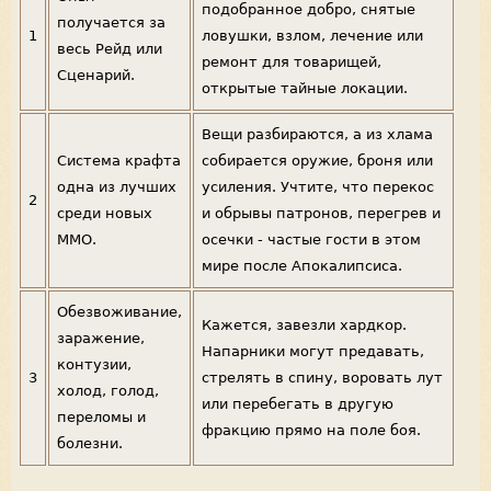
подобранное добро, снятые
получается за
1
ловушки, взлом, лечение или
весь Рейд или
ремонт для товарищей,
Сценарий.
открытые тайные локации.
Вещи разбираются, а из хлама
Система крафта
собирается оружие, броня или
одна из лучших
усиления. Учтите, что перекос
2
среди новых
и обрывы патронов, перегрев и
ММО.
осечки - частые гости в этом
мире после Апокалипсиса.
Обезвоживание,
Кажется, завезли хардкор.
заражение,
Напарники могут предавать,
контузии,
3
стрелять в спину, воровать лут
холод, голод,
или перебегать в другую
переломы и
фракцию прямо на поле боя.
болезни.