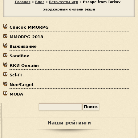
В
Главная
»
Блог
»
Бета-тесты игр
»
Escape from Tarkov –
а
хардкорный онлайн экшн
ы
м
е
з
р
Список MMORPG
д
MMORPG 2018
е
Выживание
с
SandBox
ь
ККИ Онлайн
Sci-FI
Non-Target
MOBA
П
Ф
о
и
о
Наши рейтинги
с
р
к