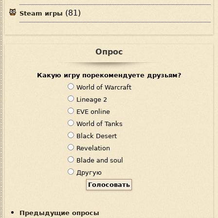
(81)
Steam игры
Опрос
Какую игру порекомендуете друзьям?
В
World of Warcraft
а
Lineage 2
р
EVE online
и
World of Tanks
а
Black Desert
н
Revelation
т
Blade and soul
ы
Другую
Предыдущие опросы