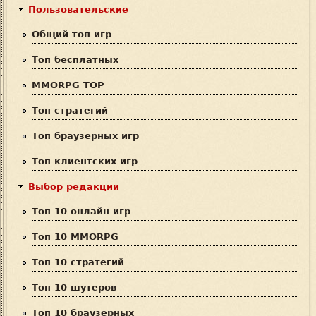
м
Пользовательские
а
Общий топ игр
п
Топ бесплатных
о
MMORPG TOP
и
Топ стратегий
с
Топ браузерных игр
к
Топ клиентских игр
а
Выбор редакции
Топ 10 онлайн игр
Топ 10 MMORPG
Топ 10 стратегий
Топ 10 шутеров
Топ 10 браузерных