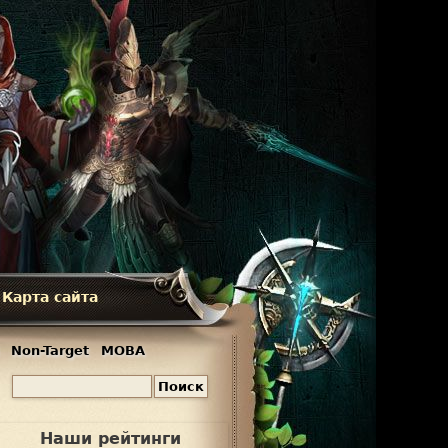
Карта сайта
Non-Target
MOBA
П
Ф
о
и
о
Наши рейтинги