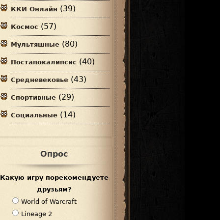
(39)
ККИ Онлайн
(57)
Космос
(80)
Мультяшные
(40)
Постапокалипсис
(43)
Средневековье
(29)
Спортивные
(14)
Социальные
Опрос
Какую игру порекомендуете
друзьям?
В
World of Warcraft
а
Lineage 2