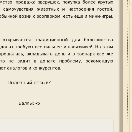
мство, продажа зверушек, покупка более крутых
ь самочувствия животных и настроения гостей.
обычной возни с зоопарком, есть еще и мини-игры,
открывается традиционный для большинства
 донат требуют все сильнее и навязчивей. На этом
прощалась, вкладывать деньги в зоопарк все же
кто не видит в донате проблему, рекомендую
нет аналогов и конкурентов.
Полезный отзыв?
V
V
o
o
Баллы:
-5
t
t
e
e
u
d
p
o