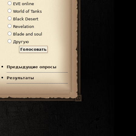
р
EVE online
и
World of Tanks
а
Black Desert
н
Revelation
т
Blade and soul
ы
Другую
Предыдущие опросы
Результаты