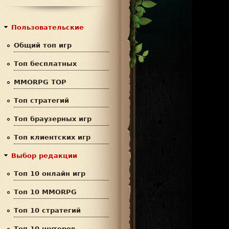
с
р
к
м
Пользовательские
а
Общий топ игр
п
Топ бесплатных
о
MMORPG TOP
и
Топ стратегий
с
Топ браузерных игр
к
Топ клиентских игр
а
Выбор редакции
Топ 10 онлайн игр
Топ 10 MMORPG
Топ 10 стратегий
Топ 10 шутеров