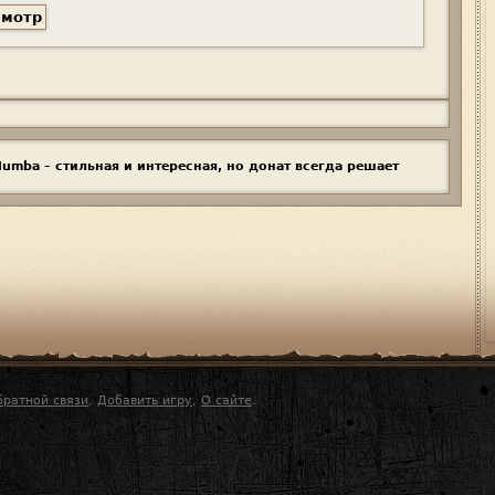
umba – стильная и интересная, но донат всегда решает
братной связи
,
Добавить игру
,
О сайте
.