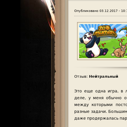
о
Опубликовано
03.12.2017 - 10:
е
м
е
н
ю
Отзыв:
Нейтральный
Это еще одна игра, в 
деле, у меня обычно о
между которыми посто
разные задачи. Большин
даже продержалась пар