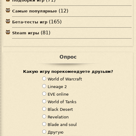
Подборки игр
(12)
Самые популярные
(165)
Бета-тесты игр
(81)
Steam игры
Опрос
Какую игру порекомендуете друзьям?
В
World of Warcraft
а
Lineage 2
р
EVE online
и
World of Tanks
а
Black Desert
н
Revelation
т
Blade and soul
ы
Другую