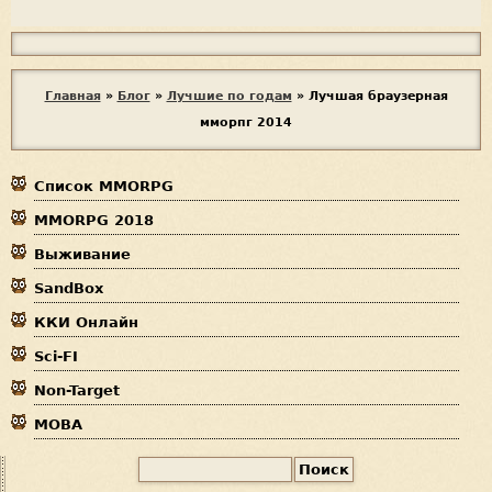
Я
с
п
В
Главная
»
Блог
»
Лучшие по годам
»
Лучшая браузерная
а
мморпг 2014
ы
м
е
з
р
Список MMORPG
д
MMORPG 2018
е
Выживание
с
SandBox
ь
ККИ Онлайн
Sci-FI
Non-Target
MOBA
П
Ф