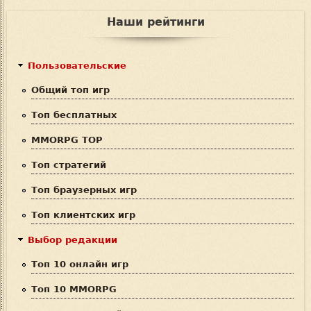
о
и
о
Наши рейтинги
с
р
к
м
Пользовательские
а
Общий топ игр
п
Топ бесплатных
о
MMORPG TOP
и
Топ стратегий
с
Топ браузерных игр
к
Топ клиентских игр
а
Выбор редакции
Топ 10 онлайн игр
Топ 10 MMORPG