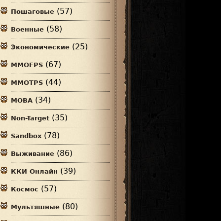
(57)
Пошаговые
(58)
Военные
(25)
Экономические
(67)
MMOFPS
(44)
MMOTPS
(34)
MOBA
(35)
Non-Target
(78)
Sandbox
(86)
Выживание
(39)
ККИ Онлайн
(57)
Космос
(80)
Мультяшные