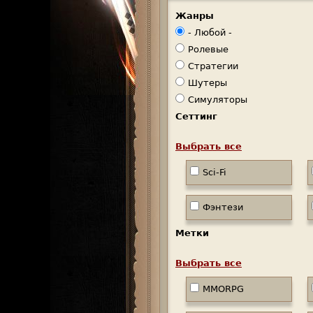
Жанры
о
- Любой -
е
Ролевые
м
Стратегии
Шутеры
е
Симуляторы
н
Сеттинг
ю
Выбрать все
Sci-Fi
Фэнтези
Метки
Выбрать все
MMORPG