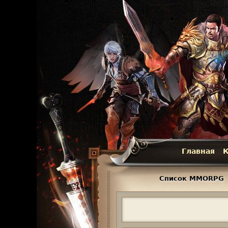
Главная
К
Г
л
Список MMORPG
а
в
н