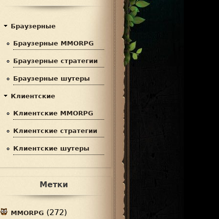
с
р
к
м
Браузерные
а
Браузерные MMORPG
п
Браузерные стратегии
о
Браузерные шутеры
и
Клиентские
с
Клиентские MMORPG
к
Клиентские стратегии
а
Клиентские шутеры
Метки
(272)
MMORPG