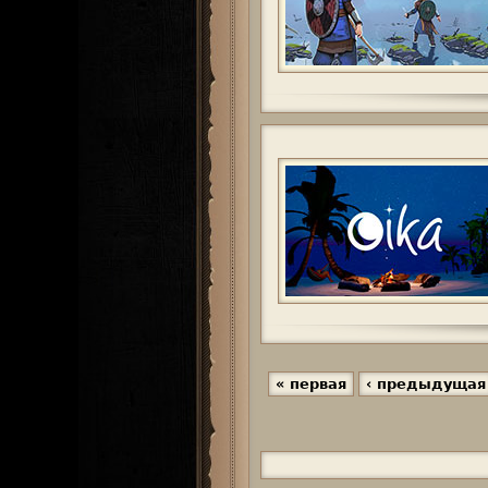
« первая
‹ предыдущая
С
т
р