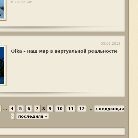
Выживание
03.08.2019
Oika – наш мир в виртуальной реальности
…
4
5
6
7
8
9
10
11
12
…
следующая
›
последняя »