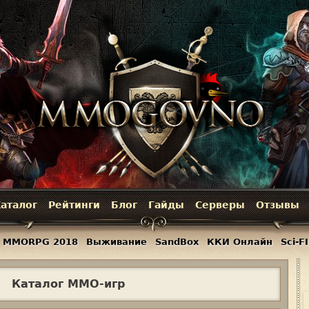
Jump to navigation
аталог
Рейтинги
Блог
Гайды
Серверы
Отзывы
MMORPG 2018
Выживание
SandBox
ККИ Онлайн
Sci-FI
Каталог ММО-игр