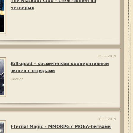
The Blackout Club – стелс-экшен на
четверых
13.08.2019
Killsquad – космический кооперативный
экшен с отрядами
Космос
10.08.2019
Eternal Magic – MMORPG с МОБА-битвами