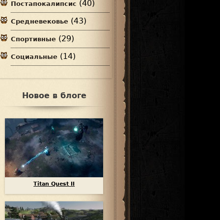
(40)
Постапокалипсис
(43)
Средневековье
(29)
Спортивные
(14)
Социальные
Новое в блоге
Titan Quest II