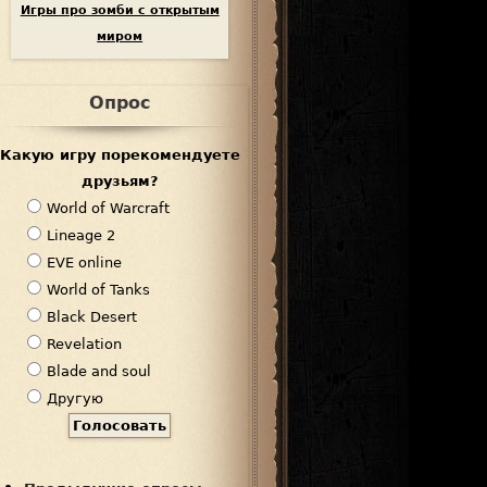
Игры про зомби с открытым
миром
Опрос
Какую игру порекомендуете
друзьям?
В
World of Warcraft
а
Lineage 2
р
EVE online
и
World of Tanks
а
Black Desert
н
Revelation
т
Blade and soul
ы
Другую