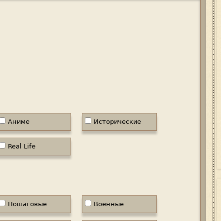
Аниме
Исторические
Real Life
Пошаговые
Военные