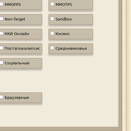
MMOFPS
MMOTPS
Non-Target
Sandbox
ККИ Онлайн
Космос
Постапокалипсис
Средневековье
Социальные
Браузерные