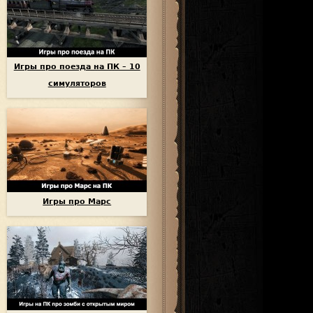
Игры про поезда на ПК – 10
симуляторов
Игры про Марс