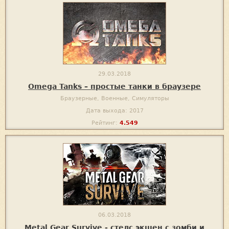
29.03.2018
Omega Tanks – простые танки в браузере
Браузерные, Военные, Симуляторы
Дата выхода: 2017
Рейтинг:
4.549
06.03.2018
Metal Gear Survive - стелс экшен с зомби и