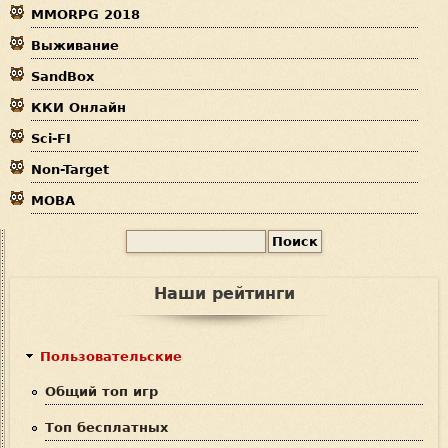
MMORPG 2018
д
ы
Выживание
е
SandBox
с
ККИ Онлайн
ь
Sci-FI
Non-Target
MOBA
П
Ф
о
и
о
Наши рейтинги
с
р
к
м
Пользовательские
а
Общий топ игр
п
Топ бесплатных