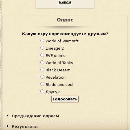
миром
Опрос
Какую игру порекомендуете друзьям?
В
World of Warcraft
а
Lineage 2
р
EVE online
и
World of Tanks
а
Black Desert
н
Revelation
т
Blade and soul
ы
Другую
Предыдущие опросы
Результаты