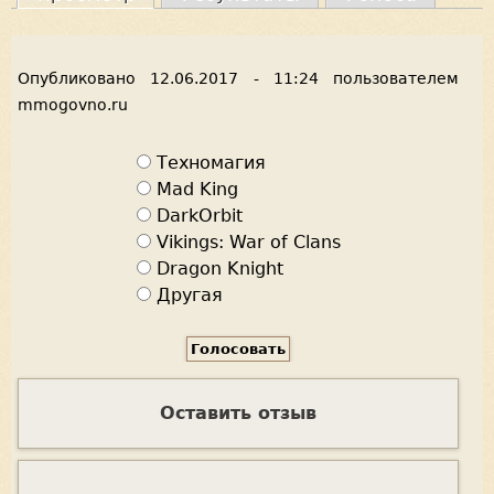
л
а
Опубликовано
12.06.2017 - 11:24
пользователем
в
mmogovno.ru
н
В
Техномагия
ы
а
Mad King
е
р
DarkOrbit
и
Vikings: War of Clans
в
а
Dragon Knight
к
н
Другая
л
т
ы
а
д
Оставить отзыв
к
и