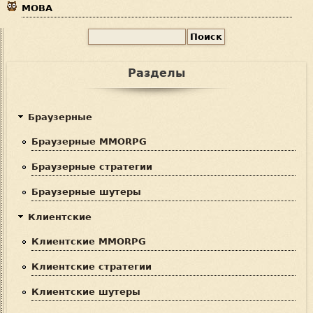
MOBA
П
Ф
о
и
о
Разделы
с
р
к
м
Браузерные
а
Браузерные MMORPG
п
Браузерные стратегии
о
Браузерные шутеры
и
Клиентские
с
Клиентские MMORPG
к
Клиентские стратегии
а
Клиентские шутеры