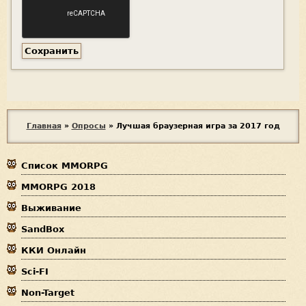
В
Главная
»
Опросы
»
Лучшая браузерная игра за 2017 год
ы
Список MMORPG
з
MMORPG 2018
д
Выживание
е
SandBox
с
ККИ Онлайн
ь
Sci-FI
Non-Target