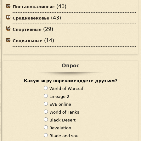
(40)
Постапокалипсис
(43)
Средневековье
(29)
Спортивные
(14)
Социальные
Опрос
Какую игру порекомендуете друзьям?
В
World of Warcraft
а
Lineage 2
р
EVE online
и
World of Tanks
а
Black Desert
н
Revelation
т
Blade and soul