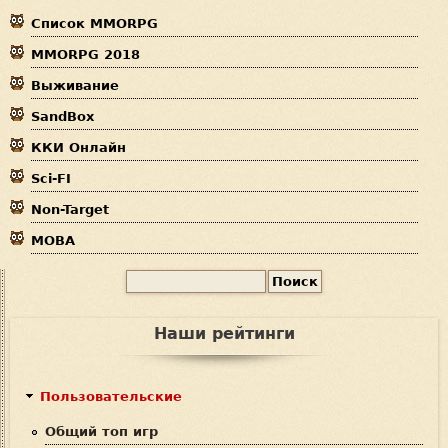
Список MMORPG
з
MMORPG 2018
д
Выживание
е
SandBox
с
ККИ Онлайн
ь
Sci-FI
Non-Target
MOBA
П
Ф
о
и
о
Наши рейтинги
с
р
к
м
Пользовательские
а
Общий топ игр