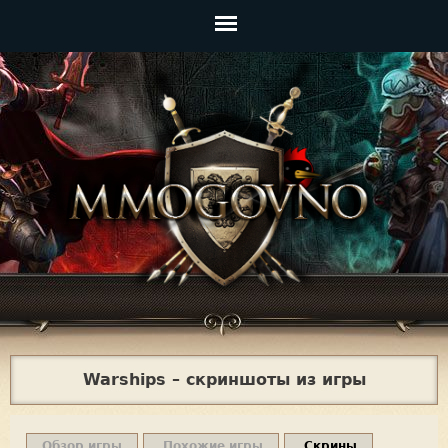
Jump to navigation
Главное
меню
Warships – скриншоты из игры
Обзор игры
Похожие игры
Скрины