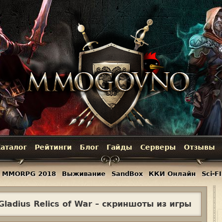
Jump to navigation
аталог
Рейтинги
Блог
Гайды
Серверы
Отзывы
MMORPG 2018
Выживание
SandBox
ККИ Онлайн
Sci-FI
ladius Relics of War – скриншоты из игры