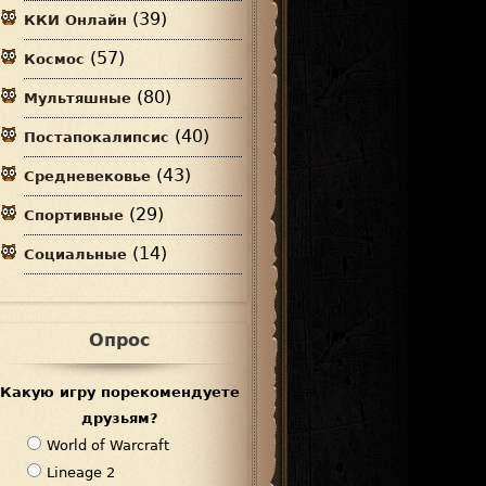
(39)
ККИ Онлайн
(57)
Космос
(80)
Мультяшные
(40)
Постапокалипсис
(43)
Средневековье
(29)
Спортивные
(14)
Социальные
Опрос
Какую игру порекомендуете
друзьям?
В
World of Warcraft
а
Lineage 2