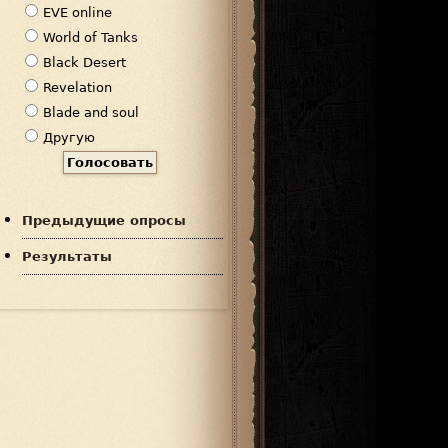
р
EVE online
и
World of Tanks
а
Black Desert
н
Revelation
т
Blade and soul
ы
Другую
Предыдущие опросы
Результаты