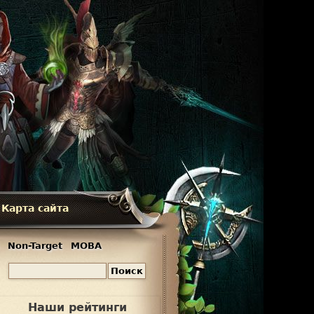
Карта сайта
Non-Target
MOBA
П
Ф
о
и
о
Наши рейтинги