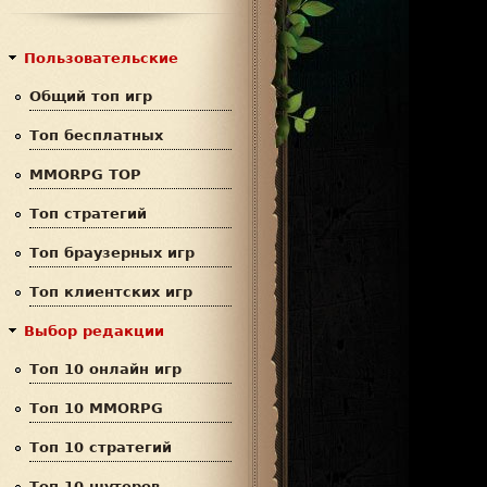
с
р
к
м
Пользовательские
а
Общий топ игр
п
Топ бесплатных
о
MMORPG TOP
и
Топ стратегий
с
Топ браузерных игр
к
Топ клиентских игр
а
Выбор редакции
Топ 10 онлайн игр
Топ 10 MMORPG
Топ 10 стратегий
Топ 10 шутеров