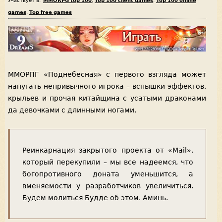
Участвует в:
MMORPG top 100
,
Top 100 client games
,
Top 100 online
games
,
Top free games
ММОРПГ «Поднебесная» с первого взгляда может
напугать непривычного игрока – вспышки эффектов,
крыльев и прочая китайщина с усатыми драконами
да девочками с длинными ногами.
Реинкарнация закрытого проекта от «Mail»,
который перекупили – мы все надеемся, что
богопротивного доната уменьшится, а
вменяемости у разработчиков увеличиться.
Будем молиться Будде об этом. Аминь.