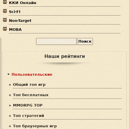
ККИ Онлайн
ь
Sci-FI
Non-Target
MOBA
П
Ф
о
и
о
Наши рейтинги
с
р
к
м
Пользовательские
а
Общий топ игр
п
Топ бесплатных
о
MMORPG TOP
и
Топ стратегий
с
Топ браузерных игр