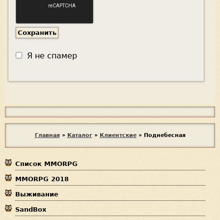
Я не спамер
Я
с
п
В
Главная
»
Каталог
»
Клиентские
»
Поднебесная
а
ы
м
е
Список MMORPG
з
р
MMORPG 2018
д
Выживание
е
SandBox
с