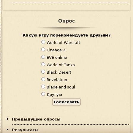
Опрос
Какую игру порекомендуете друзьям?
В
World of Warcraft
а
Lineage 2
р
EVE online
и
World of Tanks
а
Black Desert
н
Revelation
т
Blade and soul
ы
Другую
Предыдущие опросы
Результаты