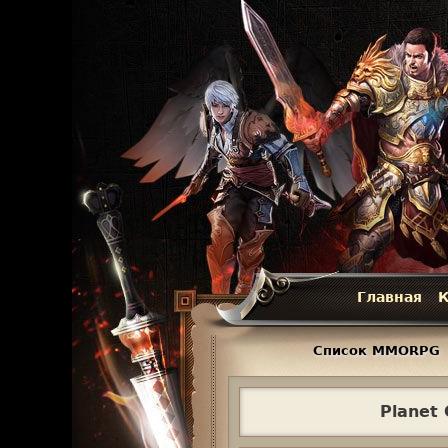
Главная
К
Г
л
Список MMORPG
а
Planet
в
н