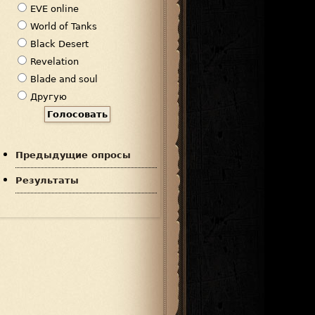
р
EVE online
и
World of Tanks
а
Black Desert
н
Revelation
т
Blade and soul
ы
Другую
Предыдущие опросы
Результаты