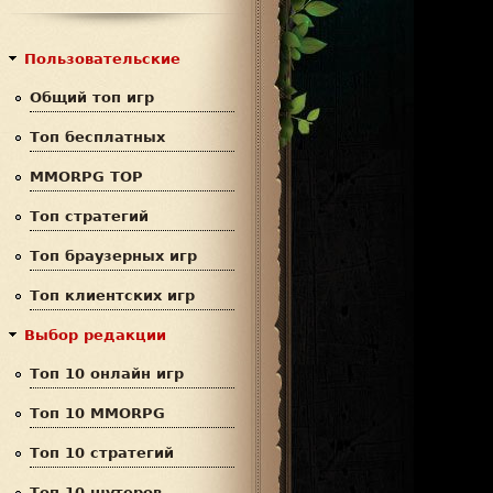
с
р
к
м
Пользовательские
а
Общий топ игр
п
Топ бесплатных
о
MMORPG TOP
и
Топ стратегий
с
Топ браузерных игр
к
Топ клиентских игр
а
Выбор редакции
Топ 10 онлайн игр
Топ 10 MMORPG
Топ 10 стратегий
Топ 10 шутеров