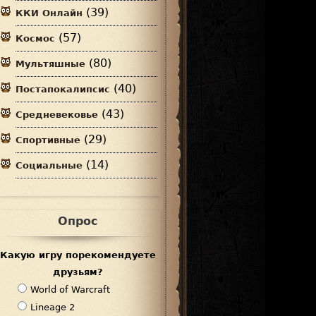
(39)
ККИ Онлайн
(57)
Космос
(80)
Мультяшные
(40)
Постапокалипсис
(43)
Средневековье
(29)
Спортивные
(14)
Социальные
Опрос
Какую игру порекомендуете
друзьям?
В
World of Warcraft
а
Lineage 2