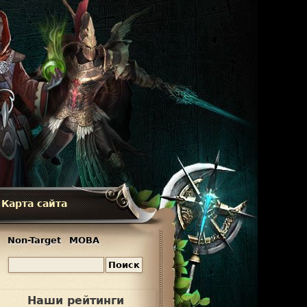
Карта сайта
Non-Target
MOBA
П
Ф
о
и
о
Наши рейтинги