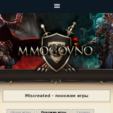
Jump to navigation
Главное
меню
Miscreated – похожие игры
Обзор игры
Похожие игры
Скрины