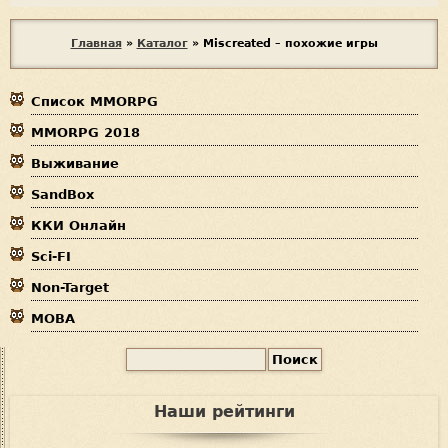
В
Главная
»
Каталог
»
Miscreated – похожие игры
ы
Список MMORPG
з
MMORPG 2018
д
Выживание
е
SandBox
с
ККИ Онлайн
ь
Sci-FI
Non-Target
MOBA
П
Ф
о
и
о
Наши рейтинги
с
р