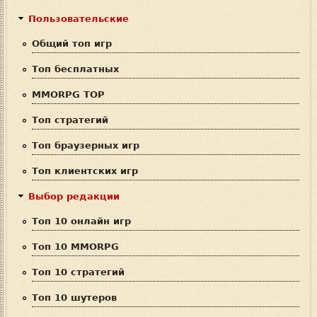
к
м
Пользовательские
а
Общий топ игр
п
Топ бесплатных
о
MMORPG TOP
и
Топ стратегий
с
Топ браузерных игр
к
Топ клиентских игр
а
Выбор редакции
Топ 10 онлайн игр
Топ 10 MMORPG
Топ 10 стратегий
Топ 10 шутеров