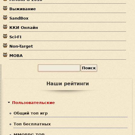
д
Выживание
е
SandBox
с
ККИ Онлайн
ь
Sci-FI
Non-Target
MOBA
П
Ф
о
и
о
Наши рейтинги
с
р
к
м
Пользовательские
а
Общий топ игр
п
Топ бесплатных
о
MMORPG TOP