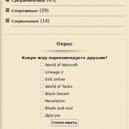
(43)
Средневековье
(29)
Спортивные
(14)
Социальные
Опрос
Какую игру порекомендуете друзьям?
В
World of Warcraft
а
Lineage 2
р
EVE online
и
World of Tanks
а
Black Desert
н
Revelation
т
Blade and soul
ы
Другую