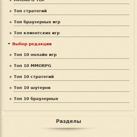
и
Топ стратегий
с
Топ браузерных игр
к
Топ клиентских игр
а
Выбор редакции
Топ 10 онлайн игр
Топ 10 MMORPG
Топ 10 стратегий
Топ 10 шутеров
Топ 10 браузерных
Разделы