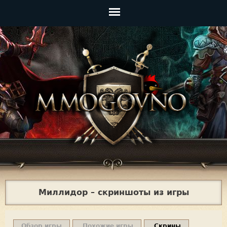
Jump to navigation
Главное
меню
Миллидор – скриншоты из игры
Обзор игры
Похожие игры
Скрины