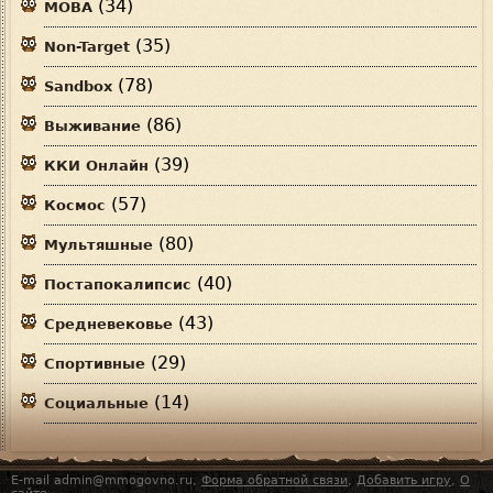
(34)
MOBA
(35)
Non-Target
(78)
Sandbox
(86)
Выживание
(39)
ККИ Онлайн
(57)
Космос
(80)
Мультяшные
(40)
Постапокалипсис
(43)
Средневековье
(29)
Спортивные
(14)
Социальные
E-mail admin@mmogovno.ru,
Форма обратной связи
,
Добавить игру
,
О