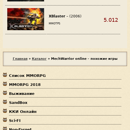
XBlaster
– (2006)
5.012
MMOTPS
В
Главная
»
Каталог
»
MechWarrior online – похожие игры
ы
Список MMORPG
з
MMORPG 2018
д
Выживание
е
SandBox
с
ККИ Онлайн
ь
Sci-FI
Non-Target