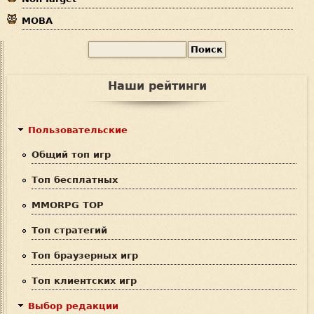
MOBA
П
Ф
о
и
о
Наши рейтинги
с
р
к
м
Пользовательские
а
Общий топ игр
п
Топ бесплатных
о
MMORPG TOP
и
Топ стратегий
с
Топ браузерных игр
к
Топ клиентских игр
а
Выбор редакции