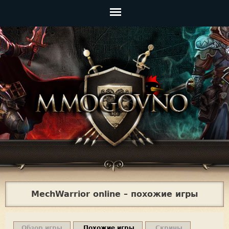
Jump to navigation
Главное
меню
MechWarrior online – похожие игры
Обзор игры
Похожие игры
Скрины