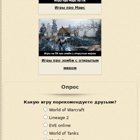
Игры про Марс
Игры про зомби с открытым
миром
Опрос
Какую игру порекомендуете друзьям?
В
World of Warcraft
а
Lineage 2
р
EVE online
и
World of Tanks
а