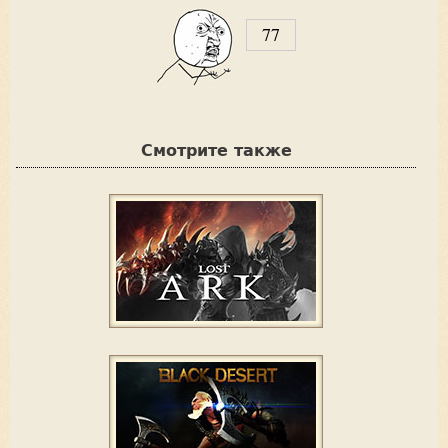
77
V
o
t
Смотрите также
e
u
p
!