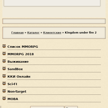
Я
с
п
В
Главная
»
Каталог
»
Клиентские
»
Kingdom under fire 2
а
ы
м
е
Список MMORPG
з
р
MMORPG 2018
д
Выживание
е
SandBox
с
ККИ Онлайн
ь
Sci-FI
Non-Target
MOBA