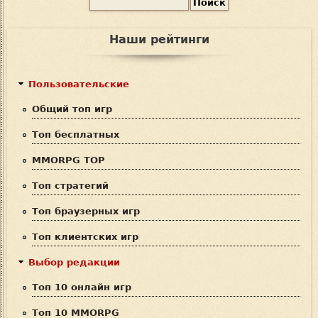
П
Ф
о
и
о
Наши рейтинги
с
р
к
м
Пользовательские
а
Общий топ игр
п
Топ бесплатных
о
MMORPG TOP
и
Топ стратегий
с
Топ браузерных игр
к
Топ клиентских игр
а
Выбор редакции
Топ 10 онлайн игр
Топ 10 MMORPG