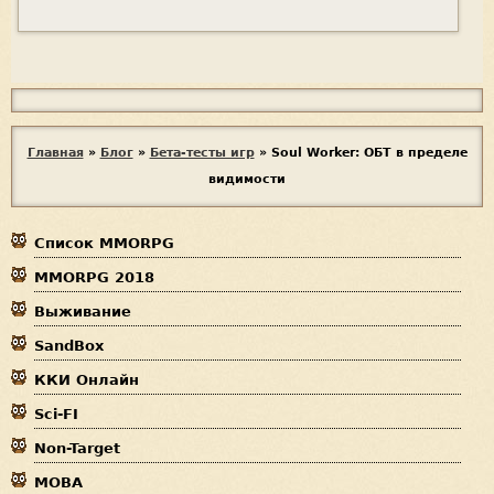
Я
с
п
В
Главная
»
Блог
»
Бета-тесты игр
»
Soul Worker: ОБТ в пределе
а
видимости
ы
м
е
з
р
Список MMORPG
д
MMORPG 2018
е
Выживание
с
SandBox
ь
ККИ Онлайн
Sci-FI
Non-Target
MOBA