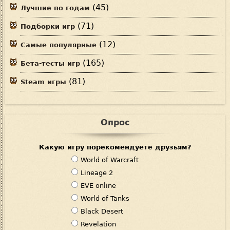
(45)
Лучшие по годам
(71)
Подборки игр
(12)
Самые популярные
(165)
Бета-тесты игр
(81)
Steam игры
Опрос
Какую игру порекомендуете друзьям?
В
World of Warcraft
а
Lineage 2
р
EVE online
и
World of Tanks
а
Black Desert
н
Revelation