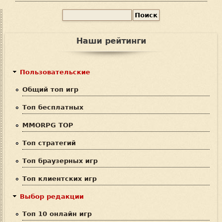
П
Ф
о
и
о
Наши рейтинги
с
р
к
м
Пользовательские
а
Общий топ игр
п
Топ бесплатных
о
MMORPG TOP
и
Топ стратегий
с
Топ браузерных игр
к
Топ клиентских игр
а
Выбор редакции
Топ 10 онлайн игр