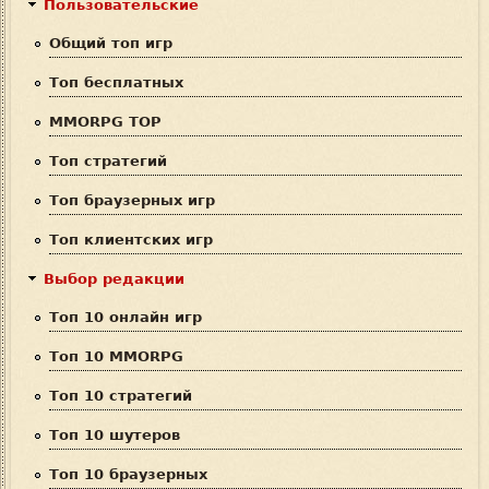
м
Пользовательские
а
Общий топ игр
п
Топ бесплатных
о
MMORPG TOP
и
Топ стратегий
с
Топ браузерных игр
к
Топ клиентских игр
а
Выбор редакции
Топ 10 онлайн игр
Топ 10 MMORPG
Топ 10 стратегий
Топ 10 шутеров
Топ 10 браузерных