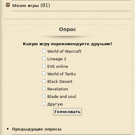
(81)
Steam игры
Опрос
Какую игру порекомендуете друзьям?
В
World of Warcraft
а
Lineage 2
р
EVE online
и
World of Tanks
а
Black Desert
н
Revelation
т
Blade and soul
ы
Другую
Предыдущие опросы